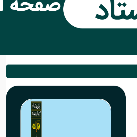
تاد
صفحه ا
کزی